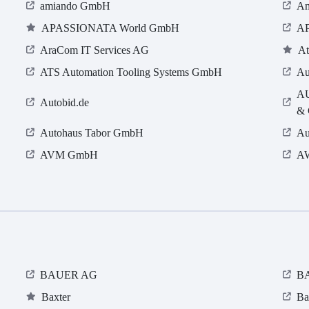
amiando GmbH
Am
APASSIONATA World GmbH
AP
AraCom IT Services AG
At
ATS Automation Tooling Systems GmbH
Au
A
Autobid.de
& 
Autohaus Tabor GmbH
Au
AVM GmbH
AW
BAUER AG
BA
Baxter
Ba