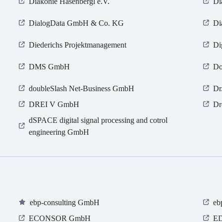
Diakonie Hasenbergl e.V.
Di
DialogData GmbH & Co. KG
Di
Diederichs Projektmanagement
Di
DMS GmbH
Do
doubleSlash Net-Business GmbH
Dr
DREI V GmbH
Dr
dSPACE digital signal processing and cotrol
engineering GmbH
ebp-consulting GmbH
eb
ECONSOR GmbH
E