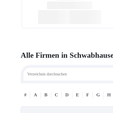
Alle Firmen in
Schwabhaus
#
A
B
C
D
E
F
G
H