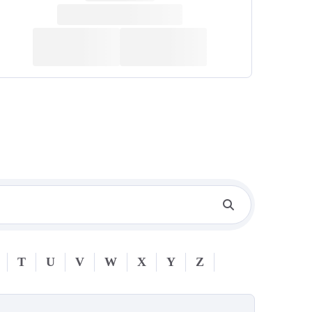
T
U
V
W
X
Y
Z