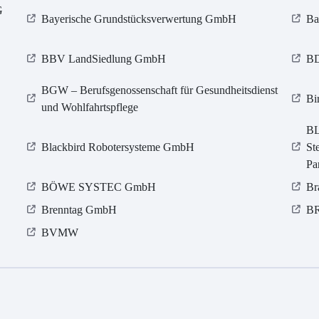
G
Bayerische Grundstücksverwertung GmbH
Ba
BBV LandSiedlung GmbH
BD
BGW – Berufsgenossenschaft für Gesundheitsdienst
Bi
und Wohlfahrtspflege
BL
Blackbird Robotersysteme GmbH
St
Pa
BÖWE SYSTEC GmbH
Br
Brenntag GmbH
BR
BVMW