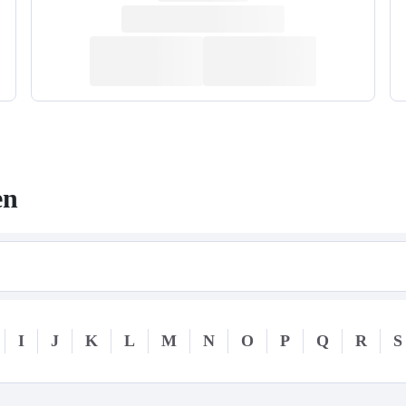
en
I
J
K
L
M
N
O
P
Q
R
S