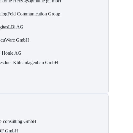
akonie Herzogsägmühle gGmbH
alogFeld Communication Group
gitasLBi AG
cuWare GmbH
. Hönle AG
esdner Kühlanlagenbau GmbH
p-consulting GmbH
DF GmbH