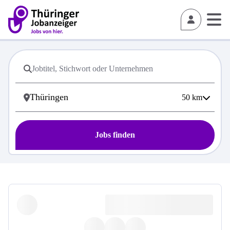
50
km
Jobs finden