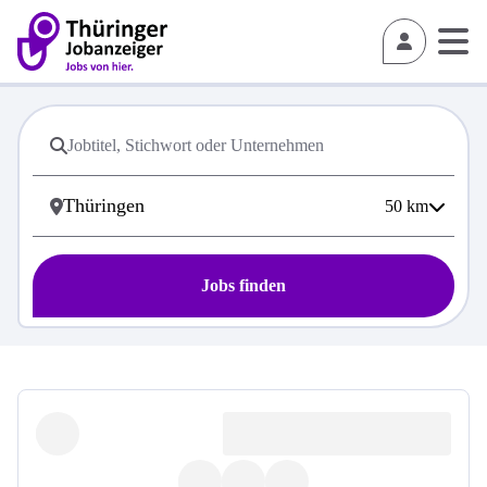
50
km
Jobs finden