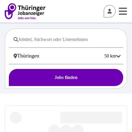
50
km
Jobs finden