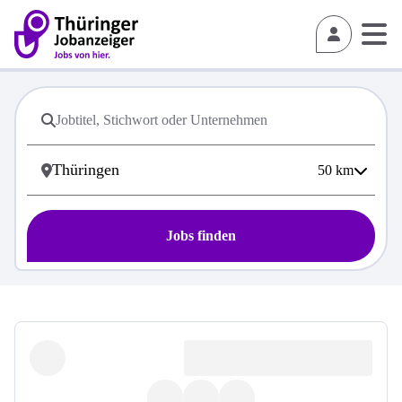
50
km
Jobs finden