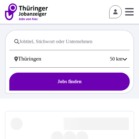
50
km
Jobs finden