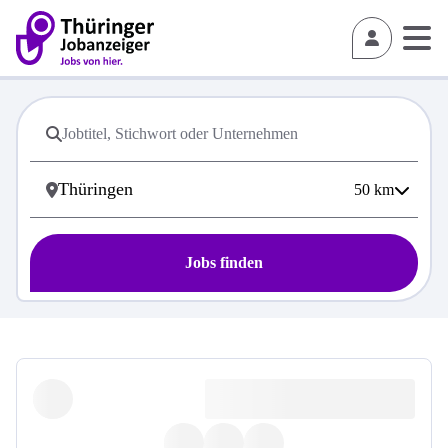
50
km
Jobs finden