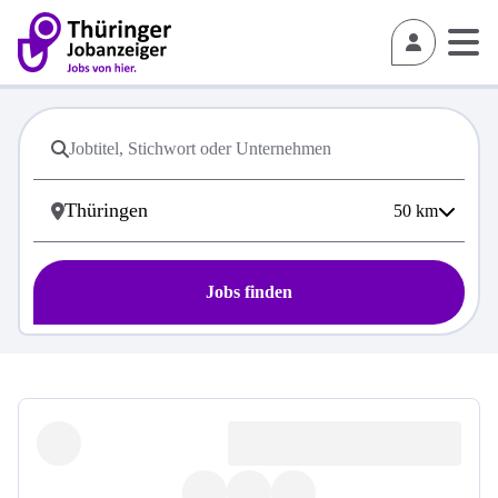
50
km
Jobs finden