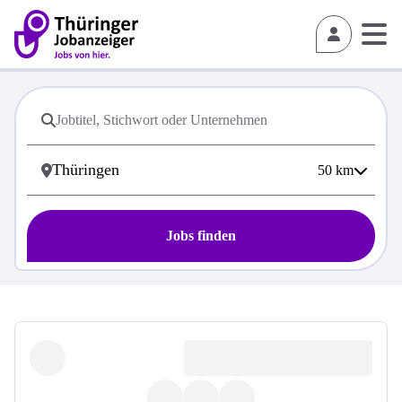
50
km
Jobs finden