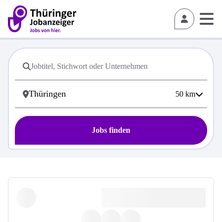
50
km
Jobs finden