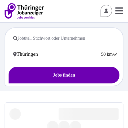
50
km
Jobs finden