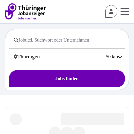
50
km
Jobs finden