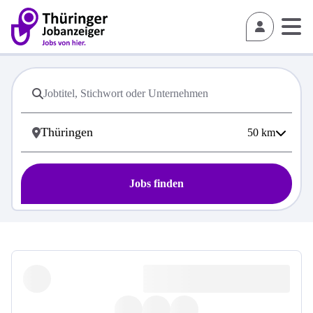
50
km
Jobs finden