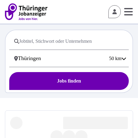
50
km
Jobs finden