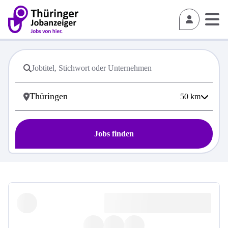
50
km
Jobs finden