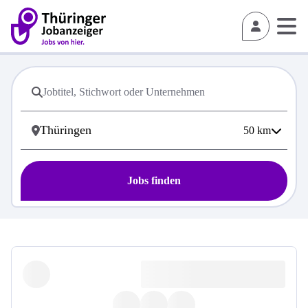
50
km
Jobs finden