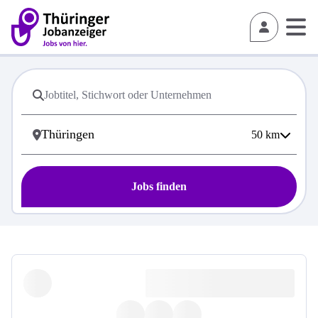
50
km
Jobs finden