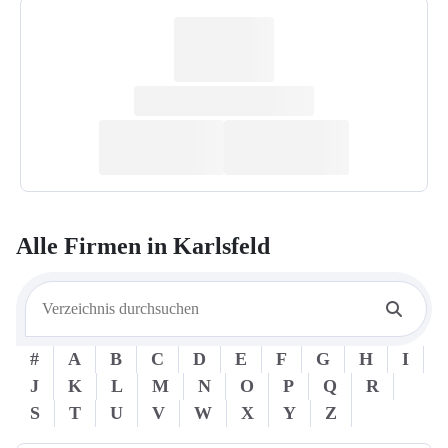
Alle Firmen in
Karlsfeld
#
A
B
C
D
E
F
G
H
I
J
K
L
M
N
O
P
Q
R
S
T
U
V
W
X
Y
Z