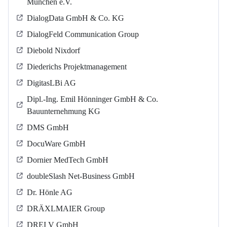
München e.V.
DialogData GmbH & Co. KG
DialogFeld Communication Group
Diebold Nixdorf
Diederichs Projektmanagement
DigitasLBi AG
Dipl.-Ing. Emil Hönninger GmbH & Co.
Bauunternehmung KG
DMS GmbH
DocuWare GmbH
Dornier MedTech GmbH
doubleSlash Net-Business GmbH
Dr. Hönle AG
DRÄXLMAIER Group
DREI V GmbH