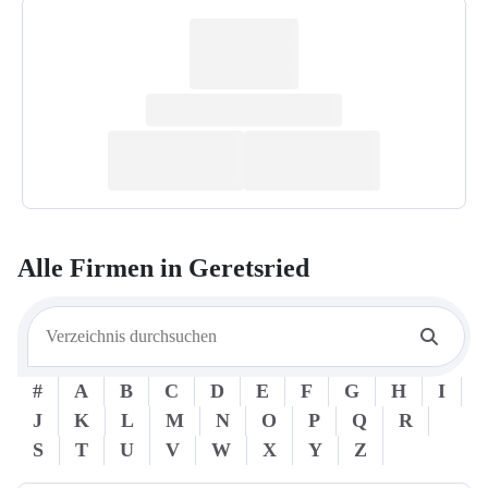
Alle Firmen in
Geretsried
#
A
B
C
D
E
F
G
H
I
J
K
L
M
N
O
P
Q
R
S
T
U
V
W
X
Y
Z