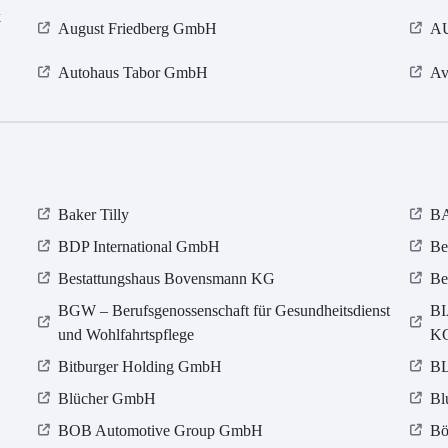
k
August Friedberg GmbH
AU
Autohaus Tabor GmbH
Av
Baker Tilly
B
BDP International GmbH
Be
Bestattungshaus Bovensmann KG
Be
BGW – Berufsgenossenschaft für Gesundheitsdienst
BI
und Wohlfahrtspflege
K
Bitburger Holding GmbH
BL
Blücher GmbH
Bl
BOB Automotive Group GmbH
Bö