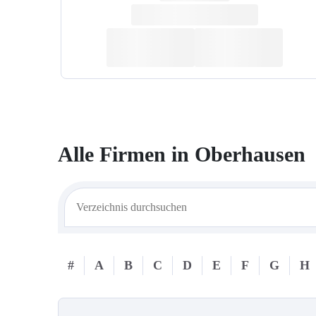
Alle Firmen in
Oberhausen
#
A
B
C
D
E
F
G
H