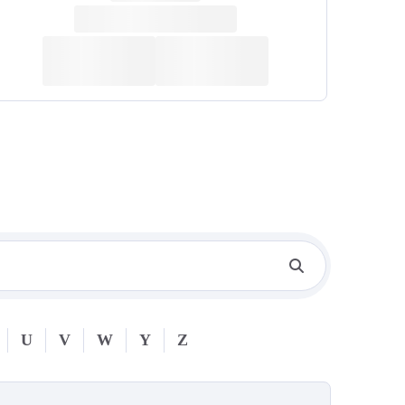
U
V
W
Y
Z