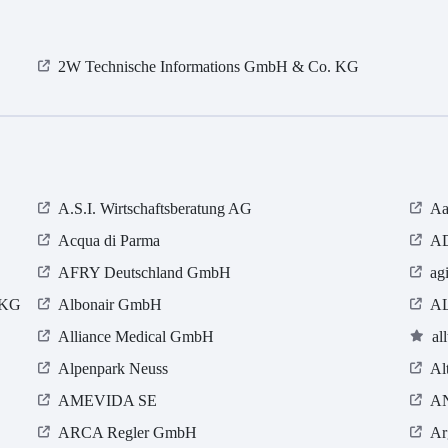
2W Technische Informations GmbH & Co. KG
A.S.I. Wirtschaftsberatung AG
Aa
Acqua di Parma
AD
AFRY Deutschland GmbH
ag
 KG
Albonair GmbH
A
Alliance Medical GmbH
al
Alpenpark Neuss
Al
AMEVIDA SE
A
ARCA Regler GmbH
Ar