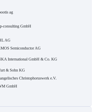
bootis ag
p-consulting GmbH
HL AG
MOS Semiconductor AG
KA International GmbH & Co. KG
furt & Sohn KG
angelisches Christophoruswerk e.V.
WM GmbH