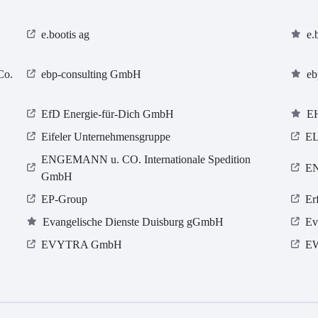
e.bootis ag
e.
Co.
ebp-consulting GmbH
eb
EfD Energie-für-Dich GmbH
E
Eifeler Unternehmensgruppe
EL
ENGEMANN u. CO. Internationale Spedition
EN
GmbH
EP-Group
Er
Evangelische Dienste Duisburg gGmbH
Ev
EVYTRA GmbH
E