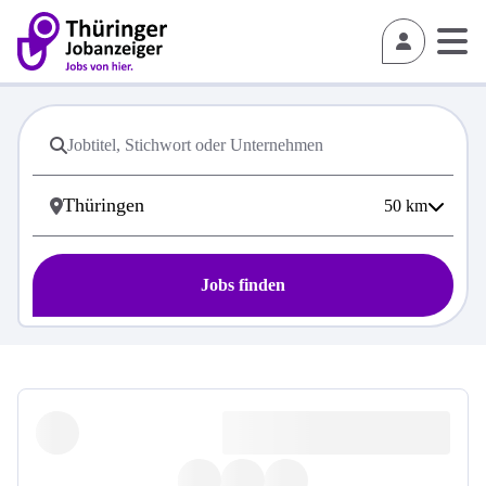
50
km
Jobs finden