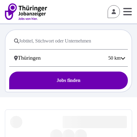
50
km
Jobs finden