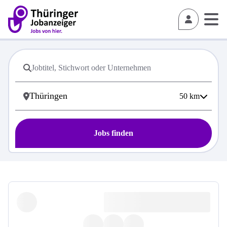
50
km
Jobs finden