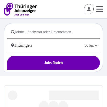
50
km
Jobs finden