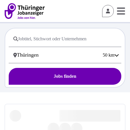
50
km
Jobs finden