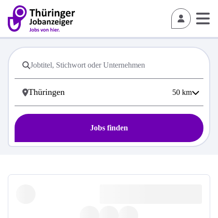
50
km
Jobs finden