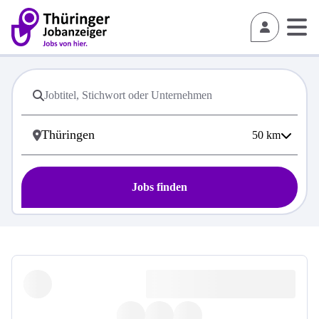
50
km
Jobs finden