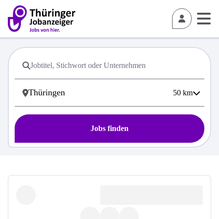
50
km
Jobs finden