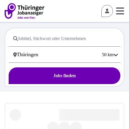
50
km
Jobs finden