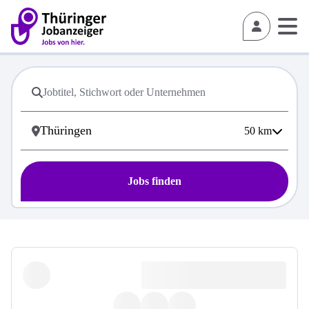
50
km
Jobs finden