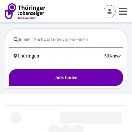
50
km
Jobs finden