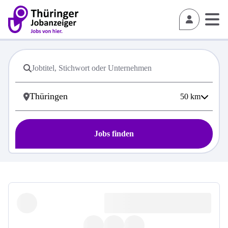
50
km
Jobs finden