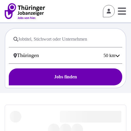
50
km
Jobs finden