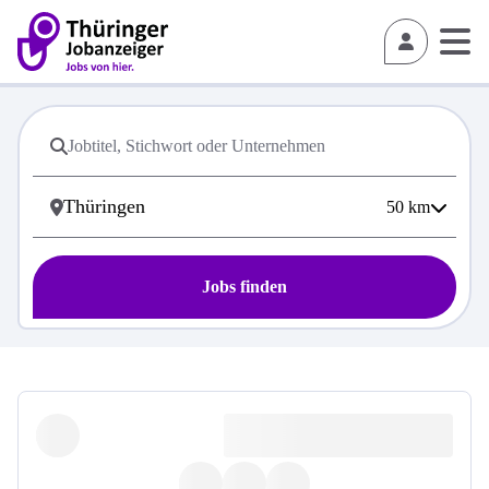
50
km
Jobs finden