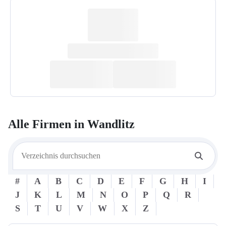
Alle Firmen in
Wandlitz
#
A
B
C
D
E
F
G
H
I
J
K
L
M
N
O
P
Q
R
S
T
U
V
W
X
Z