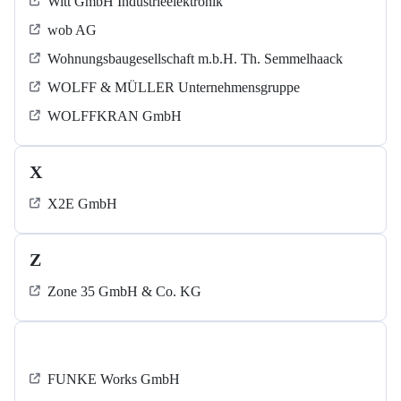
Witt GmbH Industrieelektronik
wob AG
Wohnungsbaugesellschaft m.b.H. Th. Semmelhaack
WOLFF & MÜLLER Unternehmensgruppe
WOLFFKRAN GmbH
X
X2E GmbH
Z
Zone 35 GmbH & Co. KG
‍FUNKE Works GmbH