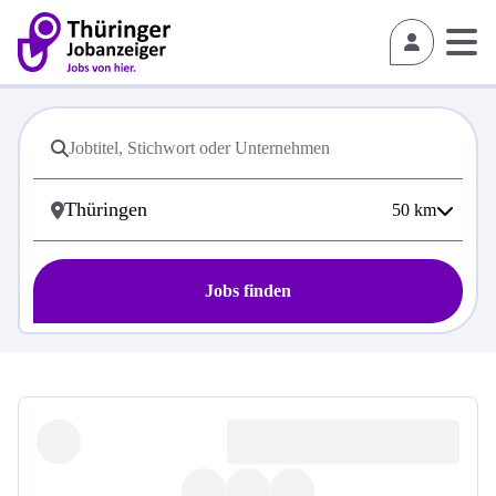
50
km
Jobs finden