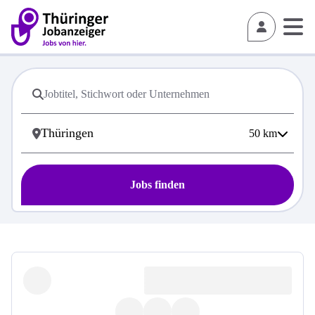
50
km
Jobs finden