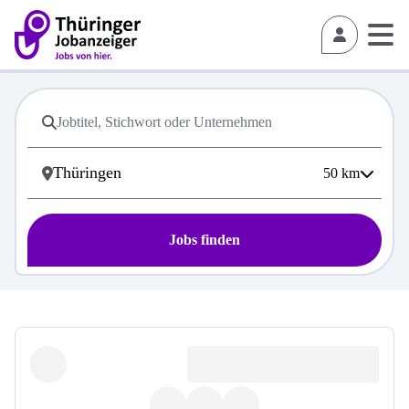
50
km
Jobs finden