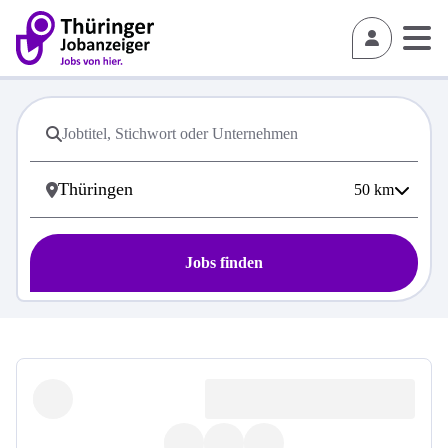
50
km
Jobs finden