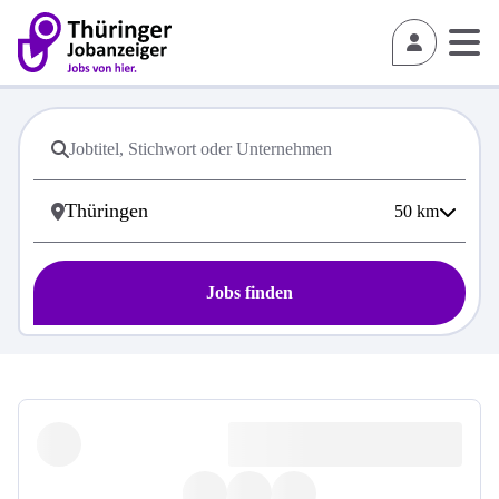
50
km
Jobs finden