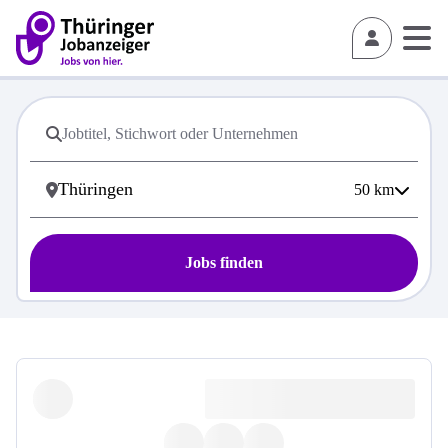
50
km
Jobs finden