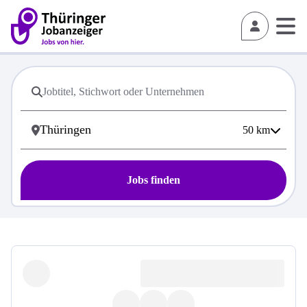
50
km
Jobs finden