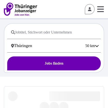
50
km
Jobs finden