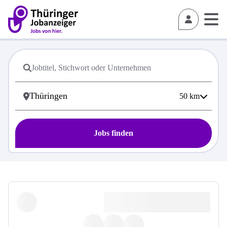
50
km
Jobs finden