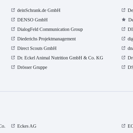
deinSchrank.de GmbH
De
DENSO GmbH
De
DialogFeld Communication Group
DI
Diederichs Projektmanagement
di
Direct Scouts GmbH
dn
Dr. Eckel Animal Nutrition GmbH & Co. KG
Dr
Drösser Gruppe
DS
Co.
Eckes AG
EC