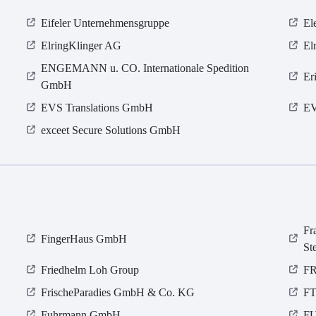
Eifeler Unternehmensgruppe
El
ElringKlinger AG
El
ENGEMANN u. CO. Internationale Spedition
Er
GmbH
EVS Translations GmbH
E
exceet Secure Solutions GmbH
Fr
FingerHaus GmbH
St
Friedhelm Loh Group
F
FrischeParadies GmbH & Co. KG
FT
Fuhrmann GmbH
FU