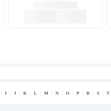
I
J
K
L
M
N
O
P
R
S
T