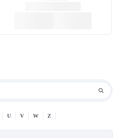
U
V
W
Z