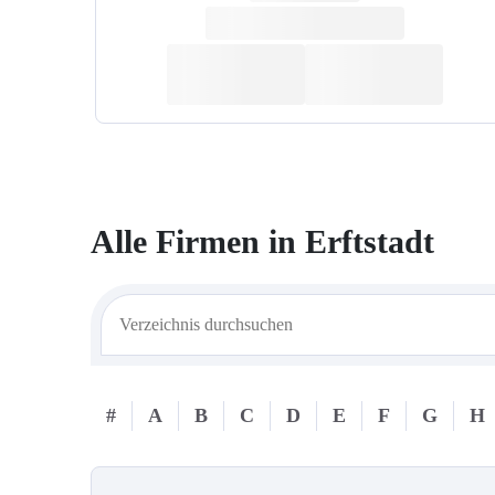
Alle Firmen in
Erftstadt
#
A
B
C
D
E
F
G
H