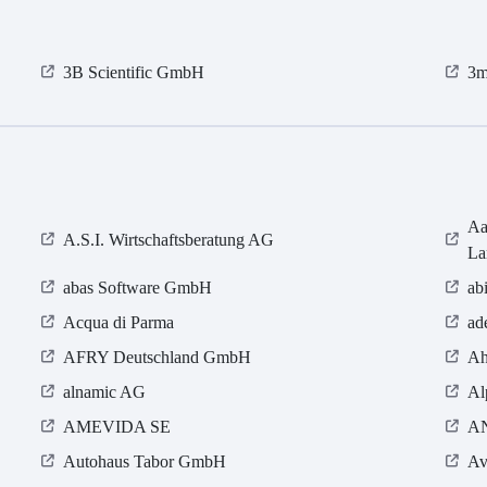
3B Scientific GmbH
3m
Aa
A.S.I. Wirtschaftsberatung AG
La
abas Software GmbH
ab
Acqua di Parma
ad
AFRY Deutschland GmbH
Ah
alnamic AG
Al
AMEVIDA SE
A
Autohaus Tabor GmbH
Av