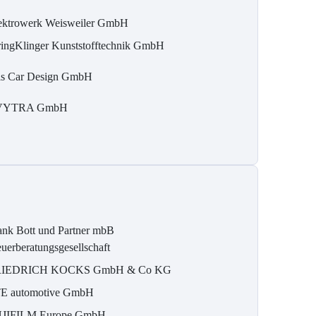
ektrowerk Weisweiler GmbH
ringKlinger Kunststofftechnik GmbH
is Car Design GmbH
VYTRA GmbH
ank Bott und Partner mbB
euerberatungsgesellschaft
RIEDRICH KOCKS GmbH & Co KG
E automotive GmbH
JIFILM Europe GmbH