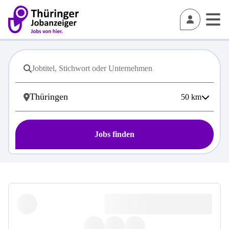
50
km
Jobs finden