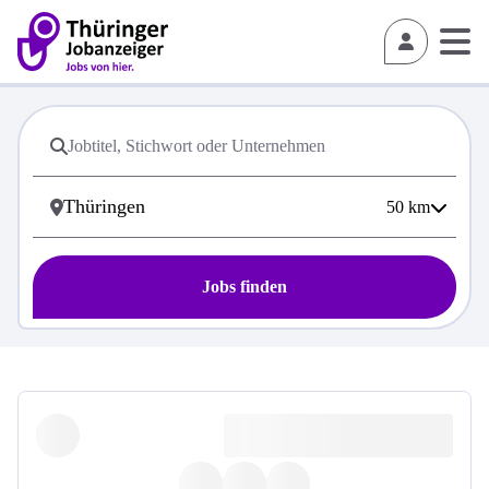
50
km
Jobs finden