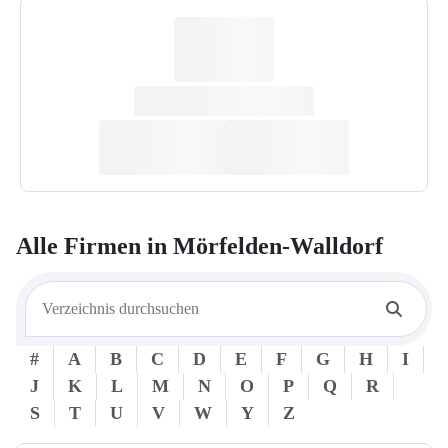
Alle Firmen in
Mörfelden-Walldorf
#
A
B
C
D
E
F
G
H
I
J
K
L
M
N
O
P
Q
R
S
T
U
V
W
Y
Z