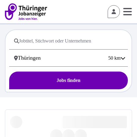
50
km
Jobs finden