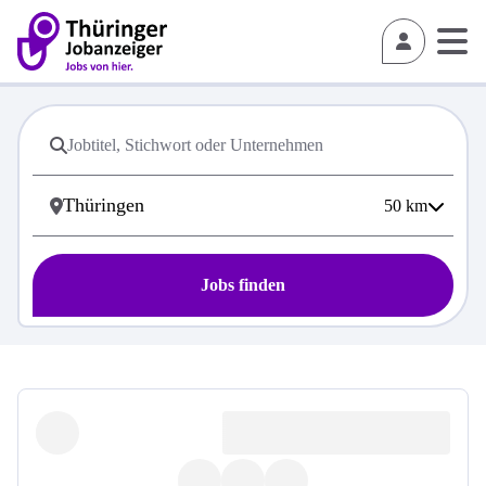
50
km
Jobs finden